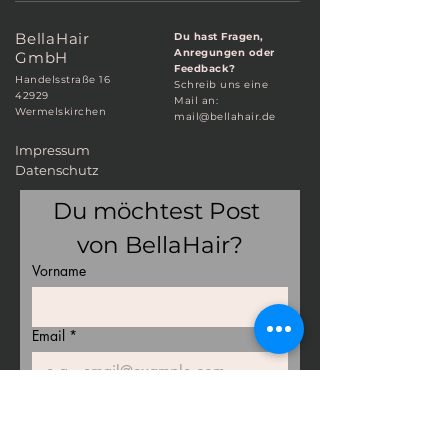
Bella
Hair
Du hast Fragen,
Anregungen oder
GmbH
Feedback?
Handelsstraße 16
Schreib uns eine
42929
Mail an:
Wermelskirchen
mail@bellahair.de
Impressum
Datenschutz
Du möchtest Post 
von BellaHair?
Vorname
Email
*
Jetzt eintragen
Ja, ich möchte den Newsletter 