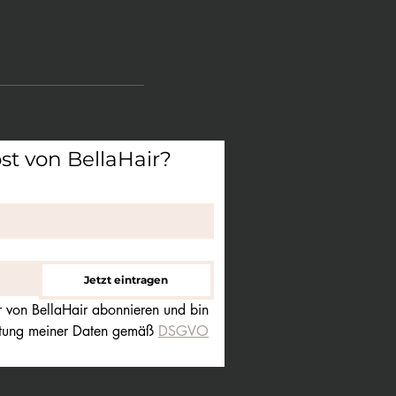
t von BellaHair?
Jetzt eintragen
 von BellaHair abonnieren und bin 
itung meiner Daten gemäß 
DSGVO