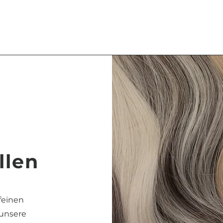
llen
feinen
 unsere