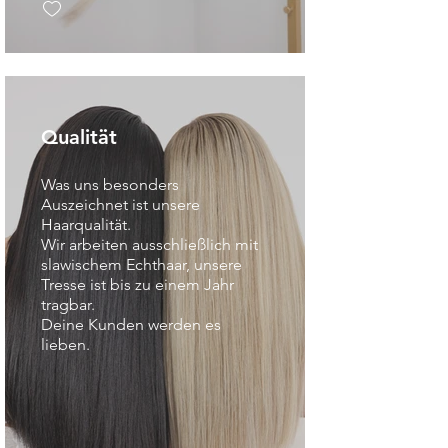
Qualität
Was uns besonders
Auszeichnet ist unsere
Haarqualität.
Wir arbeiten ausschließlich mit
slawischem Echthaar, unsere
Tresse ist bis zu einem Jahr
tragbar.
Deine Kunden werden es
lieben.