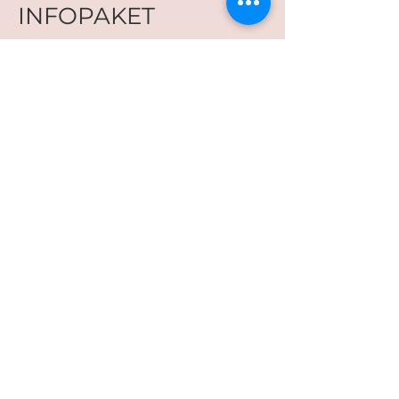
INFOPAKET
Hier anmelden
Du möchtest dir unseren
kostenlosen Einführungskurs